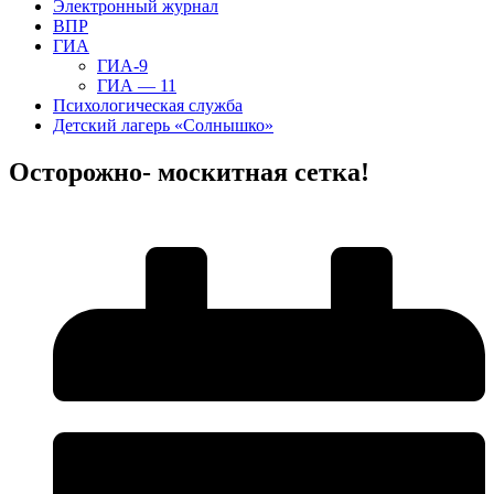
Электронный журнал
ВПР
ГИА
ГИА-9
ГИА — 11
Психологическая служба
Детский лагерь «Солнышко»
Осторожно- москитная сетка!