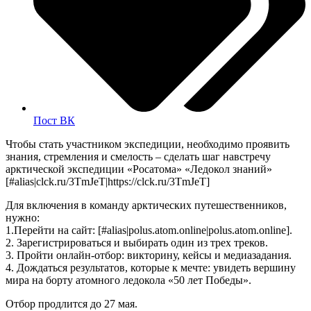
Пост ВК
Чтобы стать участником экспедиции, необходимо проявить
знания, стремления и смелость – сделать шаг навстречу
арктической экспедиции «Росатома» «Ледокол знаний»
[#alias|clck.ru/3TmJeT|https://clck.ru/3TmJeT]
Для включения в команду арктических путешественников,
нужно:
1.Перейти на сайт: [#alias|polus.atom.online|polus.atom.online].
2. Зарегистрироваться и выбирать один из трех треков.
3. Пройти онлайн-отбор: викторину, кейсы и медиазадания.
4. Дождаться результатов, которые к мечте: увидеть вершину
мира на борту атомного ледокола «50 лет Победы».
Отбор продлится до 27 мая.