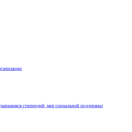
рганизации
бучающимся стипендий, мер социальной поддержки