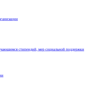
рганизации
бучающимся стипендий, мер социальной поддержки
ии