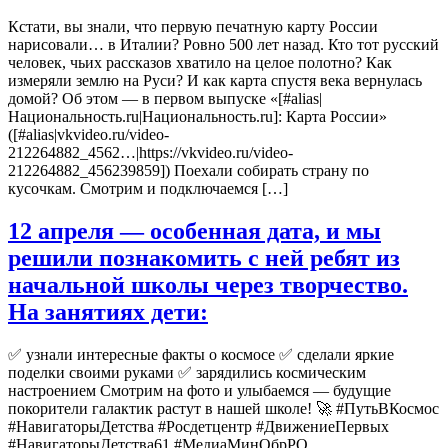
Кстати, вы знали, что первую печатную карту России
нарисовали… в Италии? Ровно 500 лет назад. Кто тот русский
человек, чьих рассказов хватило на целое полотно? Как
измеряли землю на Руси? И как карта спустя века вернулась
домой? Об этом — в первом выпуске «[#alias|
Национальность.ru|Национальность.ru]: Карта России»
([#alias|vkvideo.ru/video-
212264882_4562…|https://vkvideo.ru/video-
212264882_456239859]) Поехали собирать страну по
кусочкам. Смотрим и подключаемся […]
12 апреля — особенная дата, и мы
решили познакомить с ней ребят из
начальной школы через творчество.
На занятиях дети:
✅ узнали интересные факты о космосе ✅ сделали яркие
поделки своими руками ✅ зарядились космическим
настроением Смотрим на фото и улыбаемся — будущие
покорители галактик растут в нашей школе! 🚀 #ПутьВКосмос
#НавигаторыДетства #Росдетцентр #ДвижениеПервых
#НавигаторыДетства61 #МедиаМинОбрРО